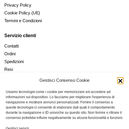
Privacy Policy
Cookie Policy (UE)
Termini e Condizioni
Servizio clienti
Contatti
Ordini
Spedizioni
Resi
Gestisci Consenso Cookie
Il mio account
Usiamo tecnologie come i cookie per memorizzare e/o accedere ad
Il mio Account
informazioni sul dispositivo. Lo facciamo per migliorare l'esperienza di
Checkout
navigazione e mostrare annunci personalizzati. Fornire il consenso a
queste tecnologie ci consente di elaborare dati quali il comportamento
Carrello
durante la navigazione o ID univoche su questo sito. Non fornire o ritirare il
Wishlist
consenso potrebbe influire negativamente su alcune funzionalità e funzioni.
Gestisci servizi