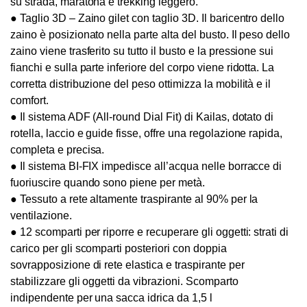
su strada, maratona e trekking leggero.
● Taglio 3D – Zaino gilet con taglio 3D. Il baricentro dello
zaino è posizionato nella parte alta del busto. Il peso dello
zaino viene trasferito su tutto il busto e la pressione sui
fianchi e sulla parte inferiore del corpo viene ridotta. La
corretta distribuzione del peso ottimizza la mobilità e il
comfort.
● Il sistema ADF (All-round Dial Fit) di Kailas, dotato di
rotella, laccio e guide fisse, offre una regolazione rapida,
completa e precisa.
● Il sistema BI-FIX impedisce all’acqua nelle borracce di
fuoriuscire quando sono piene per metà.
● Tessuto a rete altamente traspirante al 90% per la
ventilazione.
● 12 scomparti per riporre e recuperare gli oggetti: strati di
carico per gli scomparti posteriori con doppia
sovrapposizione di rete elastica e traspirante per
stabilizzare gli oggetti da vibrazioni. Scomparto
indipendente per una sacca idrica da 1,5 l