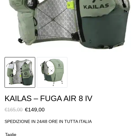
KAILAS – FUGA AIR 8 IV
Il
Il
€
149,00
€
165,00
prezzo
prezzo
SPEDIZIONE IN 24/48 ORE IN TUTTA ITALIA
originale
attuale
era:
è:
Taglie