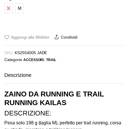
€165,00.
€149,00.
L
M
Aggiungi alla Wishlist
Condividi
SKU:
KS2554005 JADE
Categorie
,
ACCESSORI
TRAIL
Descrizione
ZAINO DA RUNNING E TRAIL
RUNNING KAILAS
DESCRIZIONE:
Pesa solo 198 g (taglia M), perfetto per trail running, corsa