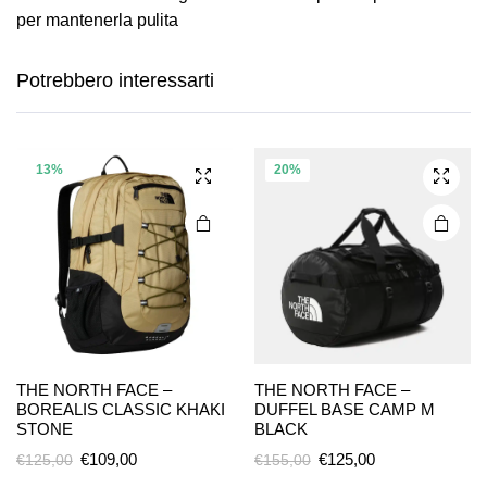
per mantenerla pulita
Potrebbero interessarti
13%
20%
Questo
THE NORTH FACE –
THE NORTH FACE –
BOREALIS CLASSIC KHAKI
DUFFEL BASE CAMP M
prodotto
STONE
BLACK
ha più
Il
Il
Il
Il
€
109,00
€
125,00
€
125,00
€
155,00
varianti.
prezzo
prezzo
prezzo
prezzo