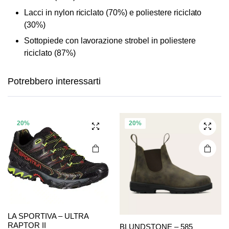
Lacci in nylon riciclato (70%) e poliestere riciclato
(30%)
Sottopiede con lavorazione strobel in poliestere
Questo
Questo
riciclato (87%)
prodotto
prodotto
ha più
ha più
Potrebbero interessarti
varianti.
varianti.
Le
Le
opzioni
opzioni
possono
possono
20%
20%
essere
essere
scelte
scelte
nella
nella
pagina
pagina
del
del
prodotto
prodotto
Questo
Questo
LA SPORTIVA – ULTRA
RAPTOR II
BLUNDSTONE – 585
prodotto
prodotto