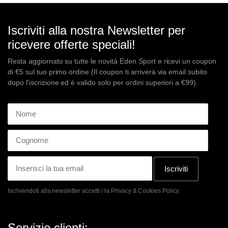
€225,00.
€180,00.
€115,00.
€50,00.
Iscriviti alla nostra Newsletter per
ricevere offerte speciali!
Resta aggiornato su tutte le novità Eden Sport e ricevi un coupon
di €5 sul tuo primo ordine (Il coupon ti arriverà via email subito
dopo l'iscrizione ed è valido solo per ordini superiori a €99).
Iscriviti
Iscrivendoti alla newsletter accetti i la
Privacy & Cookies Policy.
Servizio clienti: