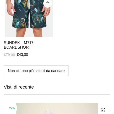
scelte
nella
pagina
del
prodotto
SUNDEK – M717
BOARDSHORT
Il
Il
€
40,00
€
79,00
prezzo
prezzo
originale
attuale
Non ci sono più articoli da caricare
Questo
era:
è:
€79,00.
€40,00.
prodotto
ha più
Visti di recente
varianti.
Le
opzioni
possono
75%
essere