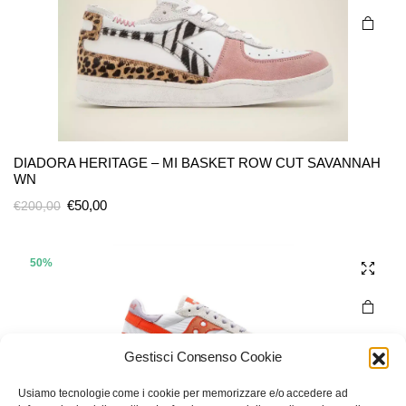
scelte
nella
pagina
del
prodotto
Questo
prodotto
DIADORA HERITAGE – MI BASKET ROW CUT SAVANNAH
ha più
WN
varianti.
Il
Il
€
50,00
€
200,00
Le
prezzo
prezzo
opzioni
originale
attuale
possono
era:
è:
50%
essere
€200,00.
€50,00.
scelte
nella
pagina
Gestisci Consenso Cookie
del
prodotto
Usiamo tecnologie come i cookie per memorizzare e/o accedere ad
Questo