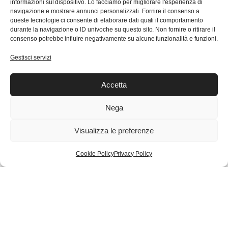
informazioni sul dispositivo. Lo facciamo per migliorare l'esperienza di
prodotto
navigazione e mostrare annunci personalizzati. Fornire il consenso a
ha più
queste tecnologie ci consente di elaborare dati quali il comportamento
SAUCONY – SHADOW ORIGINAL SOFT SHINY
durante la navigazione o ID univoche su questo sito. Non fornire o ritirare il
varianti.
Il
Il
€
75,00
€
150,00
consenso potrebbe influire negativamente su alcune funzionalità e funzioni.
Le
prezzo
prezzo
opzioni
Gestisci servizi
originale
attuale
possono
era:
è:
21%
essere
€150,00.
€75,00.
Accetta
scelte
nella
Nega
pagina
del
Visualizza le preferenze
prodotto
Questo
Cookie Policy
Privacy Policy
prodotto
ha più
SAUCONY – JAZZ NXT
varianti.
Il
Il
€
99,00
€
125,00
Le
prezzo
prezzo
opzioni
originale
attuale
possono
era:
è:
50%