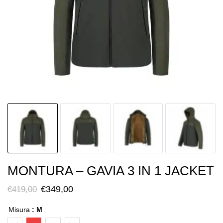
MONTURA – GAVIA 3 IN 1 JACKET
Il
Il
€
349,00
€
419,00
prezzo
prezzo
Misura
: M
originale
attuale