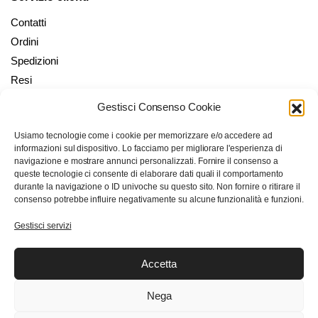
Contatti
Ordini
Spedizioni
Resi
Gestisci Consenso Cookie
Il mio account
Usiamo tecnologie come i cookie per memorizzare e/o accedere ad
Il mio Account
informazioni sul dispositivo. Lo facciamo per migliorare l'esperienza di
Checkout
navigazione e mostrare annunci personalizzati. Fornire il consenso a
queste tecnologie ci consente di elaborare dati quali il comportamento
Carrello
durante la navigazione o ID univoche su questo sito. Non fornire o ritirare il
Wishlist
consenso potrebbe influire negativamente su alcune funzionalità e funzioni.
Gestisci servizi
Trasparenza con Feedaty
Accetta
Nega
1.642
Ordina su WhatsApp
Recensioni