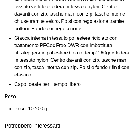
tessuto velluto e fodera in tessuto nylon. Centro
davanti con zip, tasche mani con zip, tasche interne
chiuse tramite velcro. Polsi con regolazione tramite
bottoni. Fondo con regolazione.
Giacca interna in tessuto poliestere riciclato con
trattamento PFCec Free DWR con imbottitura
ultraleggera in poliestere Comfortemp® 60gr e fodera
in tessuto nylon. Centro davanti con zip, tasche mani
con zip, tasca interna con zip. Polsi e fondo rifiniti con
elastico.
Capo ideale per il tempo libero
Peso
Questo
Questo
Peso: 1070.0 g
prodotto
prodotto
ha più
ha più
Potrebbero interessarti
varianti.
varianti.
Le
Le