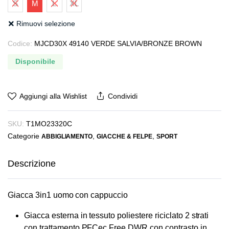
S
M
L
XL
era:
è:
€419,00.
€349,00.
Rimuovi selezione
Codice:
MJCD30X 49140 VERDE SALVIA/BRONZE BROWN
Disponibile
Aggiungi alla Wishlist
Condividi
SKU:
T1MO23320C
Categorie
,
,
ABBIGLIAMENTO
GIACCHE & FELPE
SPORT
Descrizione
Giacca 3in1 uomo con cappuccio
Giacca esterna in tessuto poliestere riciclato 2 strati
con trattamento PFCec Free DWR con contrasto in