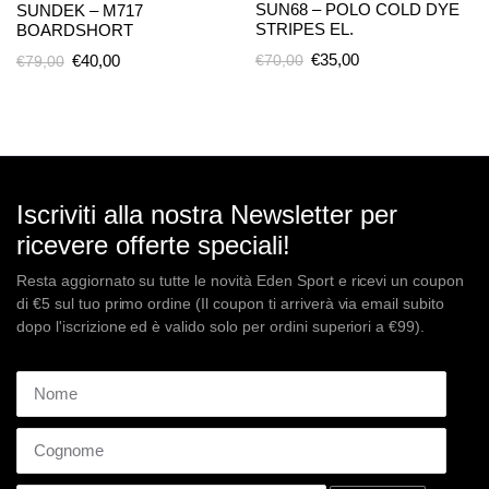
SUN68 – POLO COLD DYE
SUNDEK – M717
STRIPES EL.
BOARDSHORT
Il
Il
Il
Il
€
35,00
€
40,00
€
70,00
€
79,00
prezzo
prezzo
prezzo
prezzo
originale
attuale
originale
attuale
era:
è:
era:
è:
€70,00.
€35,00.
€79,00.
€40,00.
Iscriviti alla nostra Newsletter per
ricevere offerte speciali!
Resta aggiornato su tutte le novità Eden Sport e ricevi un coupon
di €5 sul tuo primo ordine (Il coupon ti arriverà via email subito
dopo l'iscrizione ed è valido solo per ordini superiori a €99).