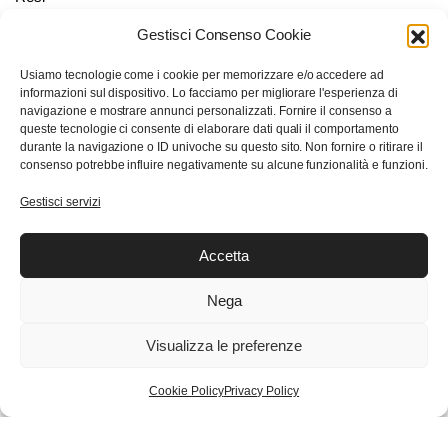
Gestisci Consenso Cookie
Il mio account
Usiamo tecnologie come i cookie per memorizzare e/o accedere ad
Il mio Account
informazioni sul dispositivo. Lo facciamo per migliorare l'esperienza di
Checkout
navigazione e mostrare annunci personalizzati. Fornire il consenso a
queste tecnologie ci consente di elaborare dati quali il comportamento
Carrello
durante la navigazione o ID univoche su questo sito. Non fornire o ritirare il
Wishlist
consenso potrebbe influire negativamente su alcune funzionalità e funzioni.
Gestisci servizi
Trasparenza con Feedaty
Accetta
Nega
1.642
Ordina su WhatsApp
Recensioni
Visualizza le preferenze
RRD
Aggiungi al carrello
-
Cookie Policy
Privacy Policy
GIUBBOTTO
© Copyright 2024 Eden Sport s.r.l.
SUMMER