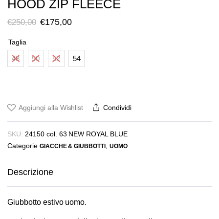
HOOD ZIP FLEECE
Il
Il
€
175,00
€
250,00
prezzo
prezzo
Taglia
originale
attuale
48
50
52
54
era:
è:
€250,00.
€175,00.
Aggiungi alla Wishlist
Condividi
SKU:
24150 col. 63 NEW ROYAL BLUE
Categorie
,
GIACCHE & GIUBBOTTI
UOMO
Descrizione
Giubbotto estivo uomo.