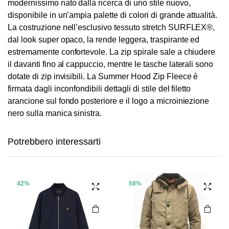
modernissimo nato dalla ricerca di uno stile nuovo,
disponibile in un’ampia palette di colori di grande attualità.
La costruzione nell’esclusivo tessuto stretch SURFLEX®,
dal look super opaco, la rende leggera, traspirante ed
estremamente confortevole. La zip spirale sale a chiudere
il davanti fino al cappuccio, mentre le tasche laterali sono
dotate di zip invisibili. La Summer Hood Zip Fleece è
firmata dagli inconfondibili dettagli di stile del filetto
arancione sul fondo posteriore e il logo a microiniezione
Questo
Questo
nero sulla manica sinistra.
prodotto
prodotto
ha più
ha più
Potrebbero interessarti
varianti.
varianti.
Le
Le
opzioni
opzioni
possono
possono
42%
58%
essere
essere
scelte
scelte
nella
nella