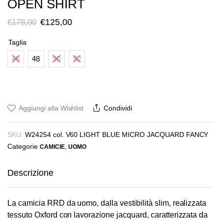
OPEN SHIRT
Il
Il
€
125,00
€
178,00
prezzo
prezzo
Taglia
originale
attuale
46
48
50
52
era:
è:
€178,00.
€125,00.
Aggiungi alla Wishlist
Condividi
SKU:
W24254 col. V60 LIGHT BLUE MICRO JACQUARD FANCY
Categorie
,
CAMICIE
UOMO
Descrizione
La camicia RRD da uomo, dalla vestibilità slim, realizzata
tessuto Oxford con lavorazione jacquard, caratterizzata da