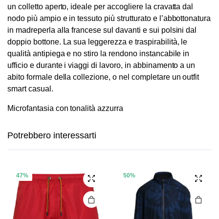
un colletto aperto, ideale per accogliere la cravatta dal
nodo più ampio e in tessuto più strutturato e l’abbottonatura
in madreperla alla francese sul davanti e sui polsini dal
doppio bottone. La sua leggerezza e traspirabilità, le
qualità antipiega e no stiro la rendono instancabile in
ufficio e durante i viaggi di lavoro, in abbinamento a un
abito formale della collezione, o nel completare un outfit
smart casual.
Questo
Questo
Microfantasia con tonalità azzurra
prodotto
prodotto
ha più
ha più
Potrebbero interessarti
varianti.
varianti.
Le
Le
opzioni
opzioni
possono
possono
47%
50%
essere
essere
scelte
scelte
nella
nella