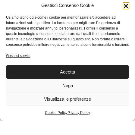
Gestisci Consenso Cookie
Il mio account
Usiamo tecnologie come i cookie per memorizzare e/o accedere ad
Il mio Account
informazioni sul dispositivo. Lo facciamo per migliorare l'esperienza di
Checkout
navigazione e mostrare annunci personalizzati. Fornire il consenso a
queste tecnologie ci consente di elaborare dati quali il comportamento
Carrello
durante la navigazione o ID univoche su questo sito. Non fornire o ritirare il
Wishlist
consenso potrebbe influire negativamente su alcune funzionalità e funzioni.
Gestisci servizi
Trasparenza con Feedaty
Accetta
Nega
1.642
Ordina su WhatsApp
Recensioni
Visualizza le preferenze
RRD
Aggiungi al carrello
-
Cookie Policy
Privacy Policy
OXFORD
© Copyright 2024 Eden Sport s.r.l.
JACQUARD
OPEN