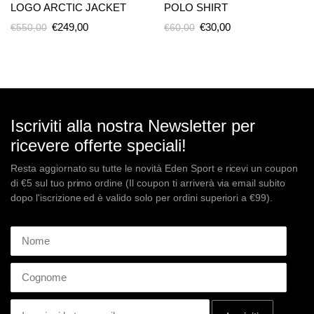
LOGO ARCTIC JACKET
POLO SHIRT
Il
Il
Il
Il
€
249,00
€
30,00
€
550,00
€
60,00
prezzo
prezzo
prezzo
prezzo
originale
attuale
originale
attuale
era:
è:
era:
è:
€550,00.
€249,00.
€60,00.
€30,00.
Iscriviti alla nostra Newsletter per
ricevere offerte speciali!
Resta aggiornato su tutte le novità Eden Sport e ricevi un coupon
di €5 sul tuo primo ordine (Il coupon ti arriverà via email subito
dopo l'iscrizione ed è valido solo per ordini superiori a €99).