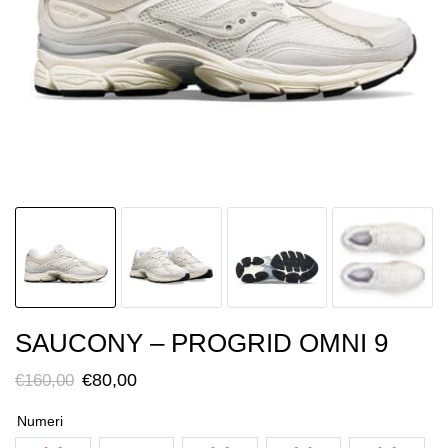
SAUCONY – PROGRID OMNI 9
Il
Il
€
80,00
€
160,00
prezzo
prezzo
Numeri
originale
attuale