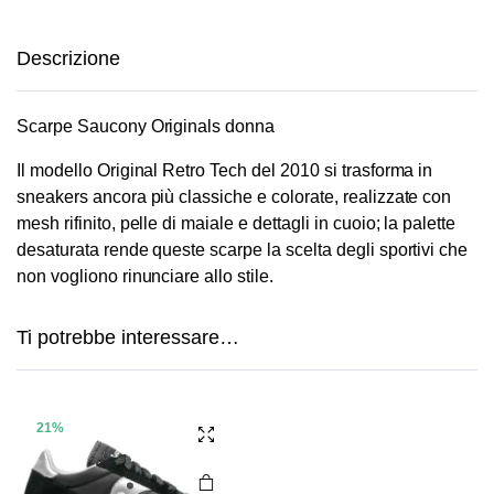
€160,00.
€75,00.
prezzo
prezzo
originale
attuale
era:
è:
Descrizione
€160,00.
€80,00.
Scarpe Saucony Originals donna
Il modello Original Retro Tech del 2010 si trasforma in
sneakers ancora più classiche e colorate, realizzate con
mesh rifinito, pelle di maiale e dettagli in cuoio; la palette
desaturata rende queste scarpe la scelta degli sportivi che
Questo
non vogliono rinunciare allo stile.
prodotto
ha più
Ti potrebbe interessare…
varianti.
Le
opzioni
possono
21%
essere
scelte