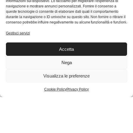
informazioni sul dispositivo. Lo facciamo per migliorare l'esperienza di
Checkout
navigazione e mostrare annunci personalizzati. Fornire il consenso a
queste tecnologie ci consente di elaborare dati quali il comportamento
Carrello
durante la navigazione o ID univoche su questo sito. Non fornire o ritirare il
Wishlist
consenso potrebbe influire negativamente su alcune funzionalità e funzioni.
Gestisci servizi
Trasparenza con Feedaty
Accetta
Nega
1.642
Ordina su WhatsApp
Recensioni
Visualizza le preferenze
SAUCONY
Aggiungi al carrello
-
Cookie Policy
Privacy Policy
PROGRID
© Copyright 2024 Eden Sport s.r.l.
OMNI
9
quantity
Termini e Condizioni
Resi
Privacy Policy
Made by 🚀QUANTIK®