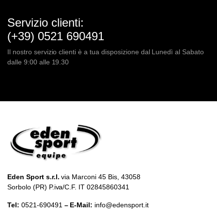
Servizio clienti:
(+39) 0521 690491
Il nostro servizio clienti è a tua disposizione dal Lunedì al Sabato
dalle 9:00 alle 19.30
Eden Sport s.r.l.
via Marconi 45 Bis, 43058
Sorbolo (PR) P.iva/C.F. IT 02845860341
Tel:
0521-690491
– E-Mail:
info@edensport.it