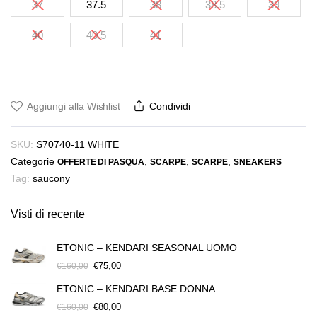
37
37.5
38
38.5
39
era:
è:
€160,00.
€80,00.
40
40.5
41
Aggiungi alla Wishlist
Condividi
SKU:
S70740-11 WHITE
Categorie
,
,
,
OFFERTE DI PASQUA
SCARPE
SCARPE
SNEAKERS
Tag:
saucony
Visti di recente
ETONIC – KENDARI SEASONAL UOMO
Il
Il
€
75,00
€
160,00
prezzo
prezzo
ETONIC – KENDARI BASE DONNA
originale
attuale
era:
è:
Il
Il
€
80,00
€
160,00