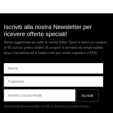
originale
attuale
era:
è:
€210,00.
€168,00.
Iscriviti alla nostra Newsletter per
ricevere offerte speciali!
Resta aggiornato su tutte le novità Eden Sport e ricevi un coupon
di €5 sul tuo primo ordine (Il coupon ti arriverà via email subito
dopo l'iscrizione ed è valido solo per ordini superiori a €99).
Iscriviti
Iscrivendoti alla newsletter accetti i la
Privacy & Cookies Policy.