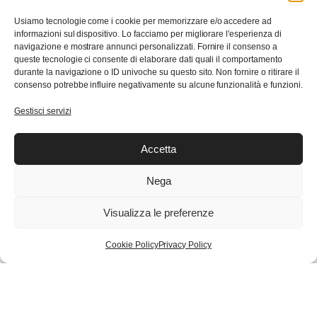
Il mio account
Usiamo tecnologie come i cookie per memorizzare e/o accedere ad
Il mio Account
informazioni sul dispositivo. Lo facciamo per migliorare l'esperienza di
Checkout
navigazione e mostrare annunci personalizzati. Fornire il consenso a
queste tecnologie ci consente di elaborare dati quali il comportamento
Carrello
durante la navigazione o ID univoche su questo sito. Non fornire o ritirare il
Wishlist
consenso potrebbe influire negativamente su alcune funzionalità e funzioni.
Gestisci servizi
Trasparenza con Feedaty
Accetta
Nega
1.642
Ordina su WhatsApp
Recensioni
Visualizza le preferenze
SEBAGO
Aggiungi al carrello
-
Cookie Policy
Privacy Policy
DOCKSIDES
© Copyright 2024 Eden Sport s.r.l.
PORTLAND
CRAZY
H
quantity
Termini e Condizioni
Resi
Privacy Policy