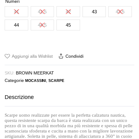
Numeri
originale
attuale
41
41.5
42
43
43.5
era:
è:
€170,00.
€135,00.
44
44.5
45
Aggiungi alla Wishlist
Condividi
SKU:
BROWN MEERKAT
Categorie
,
MOCASSINI
SCARPE
Descrizione
Scarpe uomo realizzate per essere la perfetta calzatura nautica,
questa resistente scarpa da barca è stata realizzata con un unico
pezzo di in una qualità morbida ma più resistente e spessa di pelle
scamosciata sfoderata e cucita a mano con la migliore lavorazione
artigianale. Soletta in pelle, sistema di allacciatura a 360° in cuoio