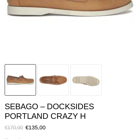
SEBAGO – DOCKSIDES
PORTLAND CRAZY H
Il
Il
€
135,00
€
170,00
prezzo
prezzo