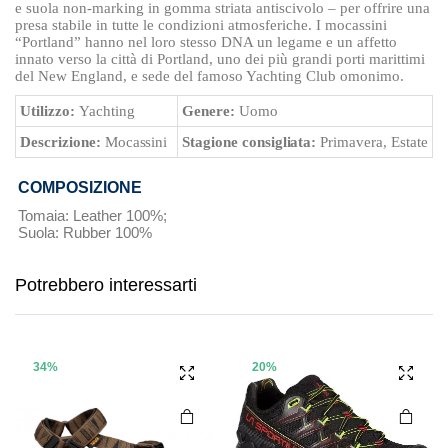
e suola non-marking in gomma striata antiscivolo – per offrire una
presa stabile in tutte le condizioni atmosferiche. I mocassini
“Portland” hanno nel loro stesso DNA un legame e un affetto
innato verso la città di Portland, uno dei più grandi porti marittimi
del New England, e sede del famoso Yachting Club omonimo.
Utilizzo:
Yachting
Genere:
Uomo
Descrizione:
Mocassini
Stagione consigliata:
Primavera, Estate
COMPOSIZIONE
Tomaia: Leather 100%;
Questo
Questo
Suola: Rubber 100%
prodotto
prodotto
ha più
ha più
Potrebbero interessarti
varianti.
varianti.
Le
Le
opzioni
opzioni
possono
possono
34%
20%
essere
essere
scelte
scelte
nella
nella