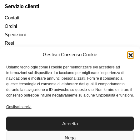
Servizio clienti
Contatti
Ordini
Spedizioni
Resi
Gestisci Consenso Cookie
Il mio account
Usiamo tecnologie come i cookie per memorizzare e/o accedere ad
Il mio Account
informazioni sul dispositivo. Lo facciamo per migliorare l'esperienza di
Checkout
navigazione e mostrare annunci personalizzati. Fornire il consenso a
queste tecnologie ci consente di elaborare dati quali il comportamento
Carrello
durante la navigazione o ID univoche su questo sito. Non fornire o ritirare il
Wishlist
consenso potrebbe influire negativamente su alcune funzionalità e funzioni.
Gestisci servizi
Trasparenza con Feedaty
Accetta
Nega
1.642