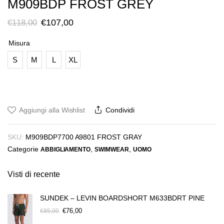
M909BDP FROST GREY
Il
Il
€
107,00
€
118,00
prezzo
prezzo
Misura
originale
attuale
S
M
L
XL
era:
è:
€118,00.
€107,00.
Aggiungi alla Wishlist
Condividi
SKU:
M909BDP7700 A9801 FROST GRAY
Categorie
,
,
ABBIGLIAMENTO
SWIMWEAR
UOMO
Visti di recente
SUNDEK – LEVIN BOARDSHORT M633BDRT PINE
Il
Il
€
76,00
€
85,00
prezzo
prezzo