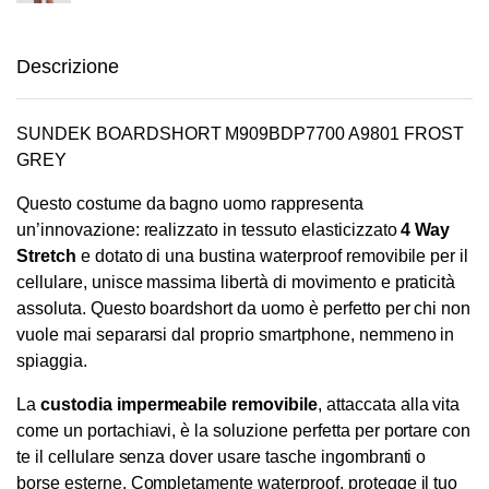
originale
attuale
era:
è:
€85,00.
€76,00.
Descrizione
SUNDEK BOARDSHORT M909BDP7700 A9801 FROST
GREY
Questo costume da bagno uomo rappresenta
un’innovazione: realizzato in tessuto elasticizzato
4 Way
Stretch
e dotato di una bustina waterproof removibile per il
cellulare, unisce massima libertà di movimento e praticità
assoluta. Questo boardshort da uomo è perfetto per chi non
vuole mai separarsi dal proprio smartphone, nemmeno in
spiaggia.
La
custodia impermeabile removibile
, attaccata alla vita
come un portachiavi, è la soluzione perfetta per portare con
te il cellulare senza dover usare tasche ingombranti o
borse esterne. Completamente waterproof, protegge il tuo