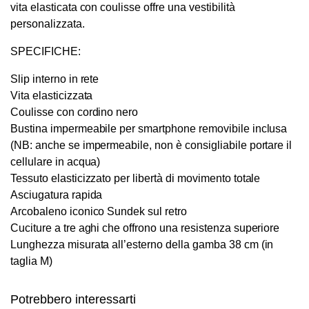
vita elasticata con coulisse offre una vestibilità
personalizzata.
SPECIFICHE:
Slip interno in rete
Vita elasticizzata
Coulisse con cordino nero
Bustina impermeabile per smartphone removibile inclusa
(NB: anche se impermeabile, non è consigliabile portare il
cellulare in acqua)
Tessuto elasticizzato per libertà di movimento totale
Asciugatura rapida
Arcobaleno iconico Sundek sul retro
Cuciture a tre aghi che offrono una resistenza superiore
Lunghezza misurata all’esterno della gamba 38 cm (in
Questo
Questo
taglia M)
prodotto
prodotto
ha più
ha più
Potrebbero interessarti
varianti.
varianti.